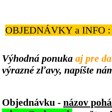
OBJEDNÁVKY a INFO : ema
Výhodná ponuka
aj pre d
výrazné zľavy, napíšte ná
Objednávku -
názov pohá