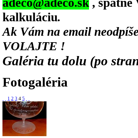
adeco@adeco.sk
, spätne
kalkuláciu
.
Ak Vám na email neodpíše
VOLAJTE !
Galéria tu dolu (po stran
Fotogaléria
1
2
3
4
5