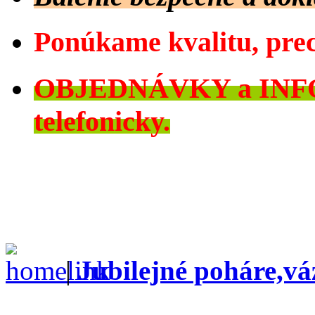
Ponúkame kvalitu, prec
OBJEDNÁVKY a INFO c
telefonicky.
|
Jubilejné poháre,vá