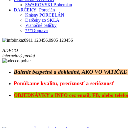
SWAROVSKI Bohemian
DARČEKY+Porcelán
Krásny PORCELÁN
Darčeky zo SKLA
Vianočné balíčky
***Doprava
ADECO
internetový predaj
Balenie bezpečné a dôkladné, AKO VO VATIČKE 
Ponúkame kvalitu, precíznosť a serióznosť
OBJEDNÁVKY a INFO cez email, FB, alebo telefon