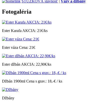
STUŽKOVÁ slávnosť
|
Vázy a džbány
Fotogaléria
Ester Karafa AKCIA: 21€/ks
Ester váza Cena: 21€
Ester džbán AKCIA: 22,90€/ks
Džbán 1900ml Cena s grav.: 18,-€ / ks
Džbány