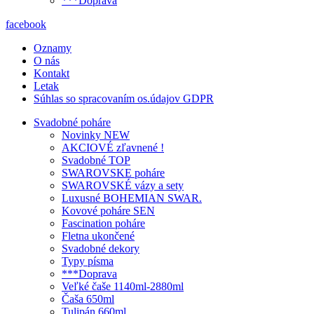
***Doprava
facebook
Oznamy
O nás
Kontakt
Letak
Súhlas so spracovaním os.údajov GDPR
Svadobné poháre
Novinky NEW
AKCIOVÉ zľavnené !
Svadobné TOP
SWAROVSKE poháre
SWAROVSKÉ vázy a sety
Luxusné BOHEMIAN SWAR.
Kovové poháre SEN
Fascination poháre
Fletna ukončené
Svadobné dekory
Typy písma
***Doprava
Veľké čaše 1140ml-2880ml
Čaša 650ml
Tulipán 660ml