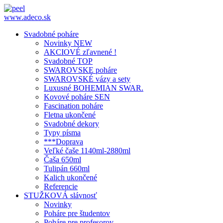
www.adeco.sk
Svadobné poháre
Novinky NEW
AKCIOVÉ zľavnené !
Svadobné TOP
SWAROVSKE poháre
SWAROVSKÉ vázy a sety
Luxusné BOHEMIAN SWAR.
Kovové poháre SEN
Fascination poháre
Fletna ukončené
Svadobné dekory
Typy písma
***Doprava
Veľké čaše 1140ml-2880ml
Čaša 650ml
Tulipán 660ml
Kalich ukončené
Referencie
STUŽKOVÁ slávnosť
Novinky
Poháre pre študentov
Poháre pre profesorov