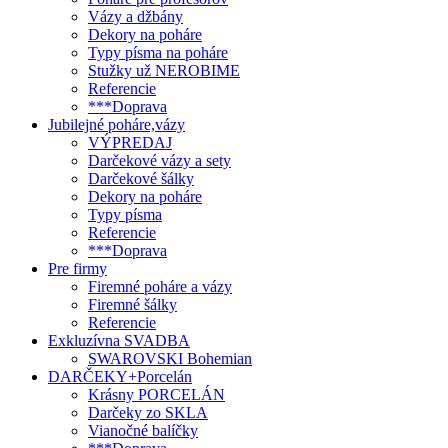
Vázy a džbány
Dekory na poháre
Typy písma na poháre
Stužky už NEROBIME
Referencie
***Doprava
Jubilejné poháre,vázy
VÝPREDAJ
Darčekové vázy a sety
Darčekové šálky
Dekory na poháre
Typy písma
Referencie
***Doprava
Pre firmy
Firemné poháre a vázy
Firemné šálky
Referencie
Exkluzívna SVADBA
SWAROVSKI Bohemian
DARČEKY+Porcelán
Krásny PORCELÁN
Darčeky zo SKLA
Vianočné balíčky