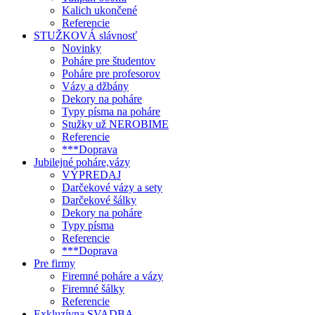
Kalich ukončené
Referencie
STUŽKOVÁ slávnosť
Novinky
Poháre pre študentov
Poháre pre profesorov
Vázy a džbány
Dekory na poháre
Typy písma na poháre
Stužky už NEROBIME
Referencie
***Doprava
Jubilejné poháre,vázy
VÝPREDAJ
Darčekové vázy a sety
Darčekové šálky
Dekory na poháre
Typy písma
Referencie
***Doprava
Pre firmy
Firemné poháre a vázy
Firemné šálky
Referencie
Exkluzívna SVADBA